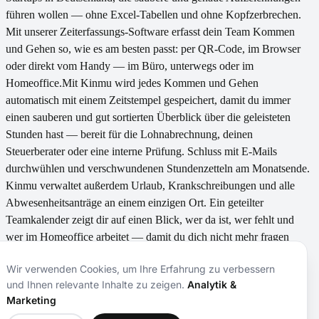
führen wollen — ohne Excel-Tabellen und ohne Kopfzerbrechen.
Mit unserer Zeiterfassungs-Software erfasst dein Team Kommen
und Gehen so, wie es am besten passt: per QR-Code, im Browser
oder direkt vom Handy — im Büro, unterwegs oder im
Homeoffice.Mit Kinmu wird jedes Kommen und Gehen
automatisch mit einem Zeitstempel gespeichert, damit du immer
einen sauberen und gut sortierten Überblick über die geleisteten
Stunden hast — bereit für die Lohnabrechnung, deinen
Steuerberater oder eine interne Prüfung. Schluss mit E-Mails
durchwühlen und verschwundenen Stundenzetteln am Monatsende.
Kinmu verwaltet außerdem Urlaub, Krankschreibungen und alle
Abwesenheitsanträge an einem einzigen Ort. Ein geteilter
Teamkalender zeigt dir auf einen Blick, wer da ist, wer fehlt und
wer im Homeoffice arbeitet — damit du dich nicht mehr fragen
musst: «Wo ist heute eigentlich das ganze Team?» und dein Team
Wir verwenden Cookies, um Ihre Erfahrung zu verbessern
aufhört, für jede Kleinigkeit eine E-Mail zu schreiben. Unser KI-
und Ihnen relevante Inhalte zu zeigen.
Analytik &
Assistent beantwortet die häufigsten Fragen deines Teams —
Marketing
Resturlaub, kommende Feiertage, vergessene Erfassungen — ohne