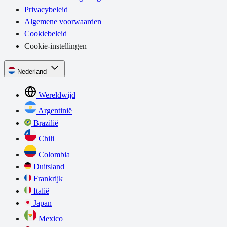
Privacybeleid
Algemene voorwaarden
Cookiebeleid
Cookie-instellingen
Nederland
Wereldwijd
Argentinië
Brazilië
Chili
Colombia
Duitsland
Frankrijk
Italië
Japan
Mexico