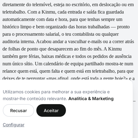
diretamente do telemóvel, esteja no escritório, em deslocação ou em
teletrabalho. Com a Kinmu, cada entrada e saída fica guardada
automaticamente com data e hora, para que tenhas sempre um
histórico limpo e bem organizado das horas trabalhadas — pronto
para o processamento salarial, o teu contabilista ou qualquer
auditoria interna. Acabou andar a vasculhar e-mails ou a correr atrás
de folhas de ponto que desaparecem ao fim do mês. A Kinmu
também gere férias, baixas médicas e todos os pedidos de ausência
num único sítio. Um calendário de equipa partilhado mostra-te num
relance quem está, quem falta e quem está em teletrabalho, para que
deixes de te perguntar «mas afinal, onde está toda a gente hoje?» e a
tua equipa deixe de mandar um e-mail por cada coisa pequena. O
Utilizamos cookies para melhorar a sua experiência e
nosso assistente de IAresponde às dúvidas mais frequentes da tua
mostrar-lhe conteúdo relevante.
Analítica & Marketing
equipa — saldo de férias, próximos feriados, picagens esquecidas —
sem que ninguém tenha de incomodar os Recursos Humanos ou
Recusar
Aceitar
esperar pela resposta de um responsável.Tudo isto por apenas 3 €
por utilizador ativo por mês, sem fidelizações, sem número mínimo
Configurar
de utilizadores, e com 15 dias de experiência gratuita — sem cartão
de crédito.