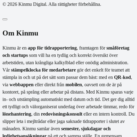
© 2026 Kinmu Digital. Alla rättigheter förbehållna.
Om Kinmu
Kinmu är en
app för tidrapportering
, framtagen för
småföretag
och startups
som vill ha en tydlig och korrekt översikt över
arbetstiden, utan krångliga kalkylblad eller onödig administration.
Vår
stämpelklocka för medarbetare
gör det enkelt för teamet att
stämpla in och ut på det sätt som passar dem bäst: med en
QR-kod
,
via
webbappen
eller direkt från
mobilen
, oavsett om de är på
kontoret, på språng eller arbetar på distans. Med Kinmu sparas varje
in- och utstämpling automatiskt med datum och tid. Det ger dig alltid
ett tydligt och välorganiserat underlag över arbetade timmar, redo för
lönehantering
, din
redovisningskonsult
eller en intern kontroll. Du
slipper leta i mejltrådar eller jaga saknade tidrapporter i slutet av
månaden. Kinmu samlar även
semester, sjukdagar och
ledighetsansökningar
på ett och samma ställe. En gemensam