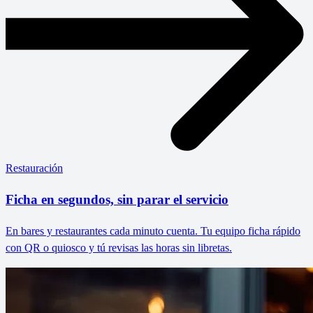
Restauración
Ficha en segundos, sin parar el servicio
En bares y restaurantes cada minuto cuenta. Tu equipo ficha rápido
con QR o quiosco y tú revisas las horas sin libretas.