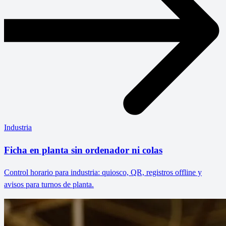
Industria
Ficha en planta sin ordenador ni colas
Control horario para industria: quiosco, QR, registros offline y
avisos para turnos de planta.