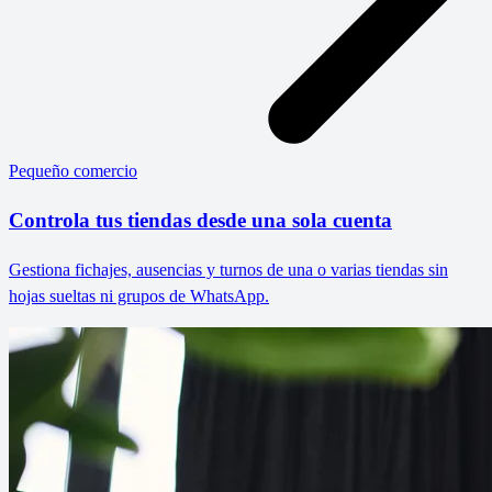
Pequeño comercio
Controla tus tiendas desde una sola cuenta
Gestiona fichajes, ausencias y turnos de una o varias tiendas sin
hojas sueltas ni grupos de WhatsApp.